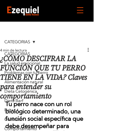
Entrada
CATEGORIAS
4 min de lectura
CATEGORIAS
¿CÓMO DESCIFRAR LA
La salud emocional
FUNCIÓN QUE TU PERRO
Problemas con tu perro
TIENE EN LA VIDA? Claves
Alimentación natural
para entender su
Dieta Cetogénica
comportamiento
Dieta Barf
Tu perro nace con un rol 
Razas
biológico determinado, una 
función social específica que 
Génetica
debe desempeñar para 
Comportamiento