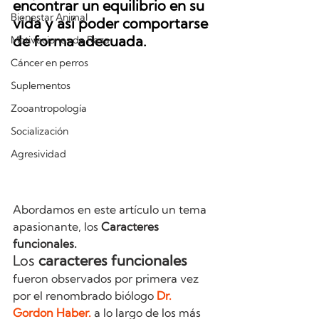
encontrar un equilibrio en su 
Bienestar Animal
vida y así poder comportarse 
de forma adecuada. 
Motivaciones de Raza
Cáncer en perros
Suplementos
Zooantropología
Socialización
Agresividad
Abordamos en este artículo un tema 
apasionante, los 
Caracteres 
funcionales.
Los
 caracteres funcionales
fueron observados por primera vez 
por el renombrado biólogo 
Dr. 
Gordon Haber.
 a lo largo de los más 