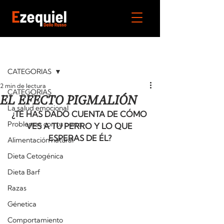
Entrada
CATEGORIAS
2 min de lectura
CATEGORIAS
EL EFECTO PIGMALIÓN
La salud emocional
¿TE HAS DADO CUENTA DE CÓMO 
Problemas con tu perro
VES A TU PERRO Y LO QUE 
ESPERAS DE ÉL?
Alimentación natural
Dieta Cetogénica
Dieta Barf
Razas
Génetica
Comportamiento