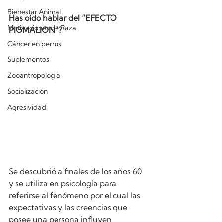
Bienestar Animal
Has oído hablar del “EFECTO 
Motivaciones de Raza
PIGMALION”?
Cáncer en perros
Suplementos
Zooantropología
Socialización
Agresividad
Se descubrió a finales de los años 60 
y se utiliza en psicología para 
referirse al fenómeno por el cual las 
expectativas y las creencias que 
posee una persona influyen 