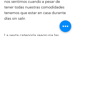
nos sentimos cuando a pesar de 
tener todas nuestras comodidades 
tenemos que estar en casa durante 
días sin salir.
La sexta categoría reagrupa las 
necesidades de realización
: igual que 
las personas, cada perro es único y 
tiene sus vocaciones: hay razas que 
son competitivas, otros son muy 
sociables, otros son 
extraordinariamente dinámicos. 
Tenemos que conocer a nuestro 
perro, explorar con él y entender qué 
es lo que más le gusta, qué es lo que 
le hace sentirse feliz y realizado. 
#NECESIDADESFUNDAME