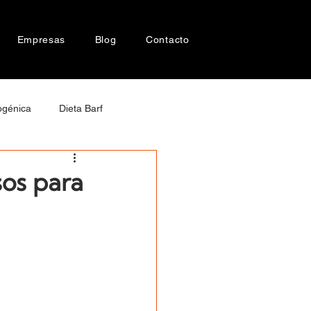
Empresas
Blog
Contacto
ogénica
Dieta Barf
cer en perros
sos para