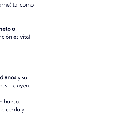
arne) tal como 
neto o 
ción es vital 
dianos
 y son 
os incluyen:
on hueso.
 o cerdo y 