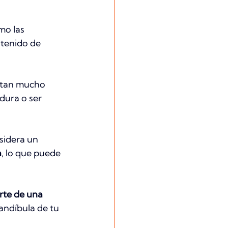
mo las 
ntenido de 
rtan mucho 
dura o ser 
sidera un 
a
, lo que puede 
rte de una 
andíbula de tu 