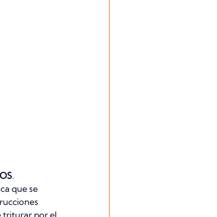
OS
.
ca que se 
trucciones 
triturar por el 