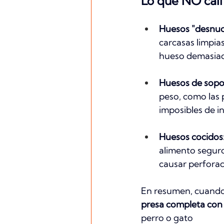
Lo que NO cali
Huesos "desnud
carcasas limpias
hueso demasiad
Huesos de sopo
peso, como las 
imposibles de i
Huesos cocidos
alimento seguro
causar perforac
En resumen, cuando 
presa completa con
perro o gato