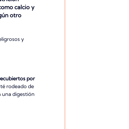
como calcio y 
gún otro 
ligrosos y 
ecubiertos por 
sté rodeado de 
a una digestión 