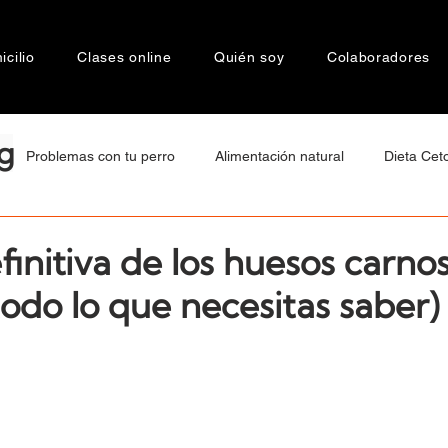
cilio
Clases online
Quién soy
Colaboradores
g
Problemas con tu perro
Alimentación natural
Dieta Cet
tamiento
Bienestar Animal
Motivaciones de Raza
Cán
finitiva de los huesos carno
todo lo que necesitas saber)
a
Socialización
Agresividad