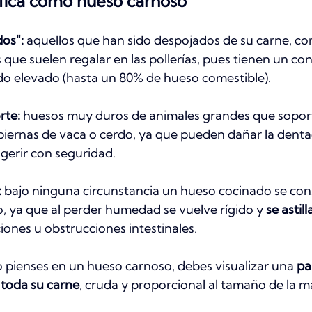
fica como hueso carnoso
os":
 aquellos que han sido despojados de su carne, co
 que suelen regalar en las pollerías, pues tienen un co
o elevado (hasta un 80% de hueso comestible).
rte:
 huesos muy duros de animales grandes que sopo
piernas de vaca o cerdo, ya que pueden dañar la denta
ngerir con seguridad.
:
 bajo ninguna circunstancia un hueso cocinado se con
, ya que al perder humedad se vuelve rígido y 
se astill
iones u obstrucciones intestinales.
pienses en un hueso carnoso, debes visualizar una 
pa
 toda su carne
, cruda y proporcional al tamaño de la m