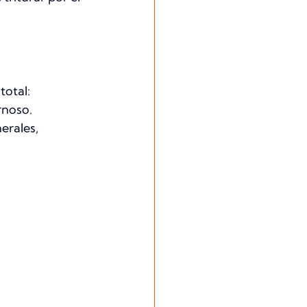
total:
rnoso.
erales, 