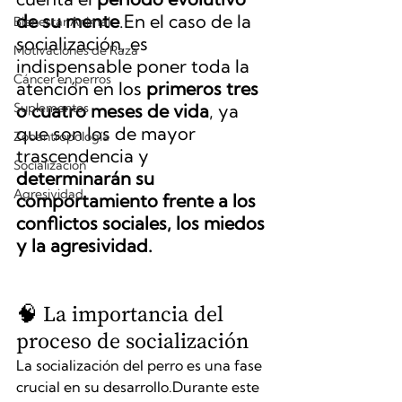
de su mente
.En el caso de la 
Bienestar Animal
socialización, es 
Motivaciones de Raza
indispensable poner toda la 
Cáncer en perros
atención en los 
primeros tres 
Suplementos
o cuatro meses de vida
, ya 
que son los de mayor 
Zooantropología
trascendencia y 
Socialización
determinarán su 
Agresividad
comportamiento frente a los 
conflictos sociales, los miedos 
y la agresividad.
🧠 La importancia del 
proceso de socialización
La socialización del perro es una fase 
crucial en su desarrollo.Durante este 