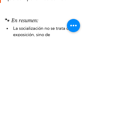
🐾 En resumen:
La socialización no se trata de 
exposición, sino de 
acompañamiento emocional.
Cada perro tiene su ritmo y su 
forma de sentirse cómodo.
El vínculo y la confianza
 son la 
base de toda educación 
respetuosa.
Ver todo
Entradas recientes