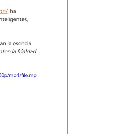
ri/
, ha 
nteligentes, 
n la esencia 
en la frialdad 
80p/mp4/file.mp