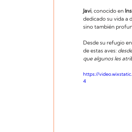
Javi
, conocido en 
In
dedicado su vida a 
sino también profun
Desde su refugio en
de estas aves: 
desde
que algunos les atr
https://video.wixsta
4