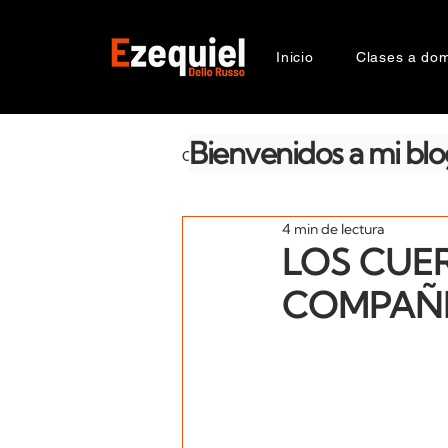
Inicio
Clases a domi
Bienvenidos a mi blo
CATEGORIAS
La salud emocional
4 min de lectura
Razas
Génetica
Compor
LOS CUE
COMPAÑ
Suplementos
Zooantropologí