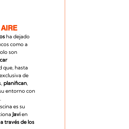
 AIRE
os
 ha dejado 
icos como a 
olo son 
car
d que, hasta 
exclusiva de 
, 
planifican
, 
 su entorno con 
 
cina es su 
iona 
Javi
 en 
a través de los 