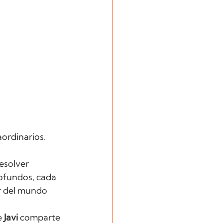
aordinarios.
esolver 
ofundos, cada 
r del mundo 
 
Javi 
comparte 