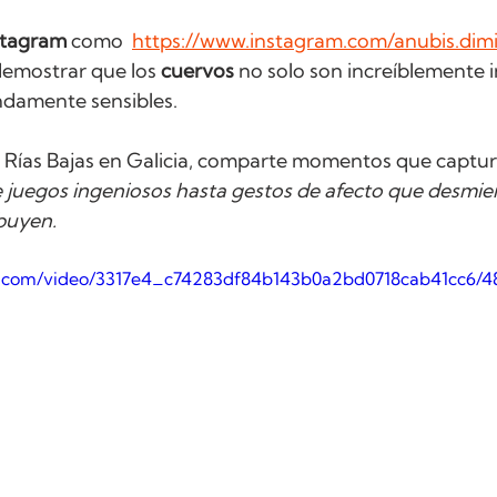
stagram 
como  
https://www.instagram.com/anubis.dimit
demostrar que los 
cuervos
 no solo son increíblemente i
damente sensibles. 
 Rías Bajas en Galicia, comparte momentos que captura
 juegos ingeniosos hasta gestos de afecto que desmient
ibuyen.
tic.com/video/3317e4_c74283df84b143b0a2bd0718cab41cc6/4