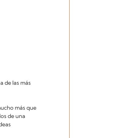
 de las más 
 mucho más que 
dos de una 
deas 