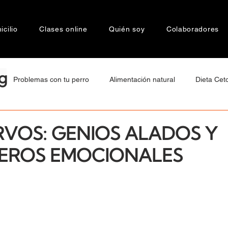
cilio
Clases online
Quién soy
Colaboradores
g
Problemas con tu perro
Alimentación natural
Dieta Cet
tamiento
Bienestar Animal
Motivaciones de Raza
Cán
RVOS: GENIOS ALADOS Y
EROS EMOCIONALES
a
Socialización
Agresividad