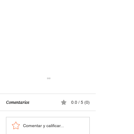
Comentarios
0.0 / 5 (0)
¿Por qué nos da tanto
La verdad sobre e
Comentar y calificar...