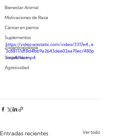
Bienestar Animal
Motivaciones de Raza
Cáncer en perros
Suplementos
https://video.wixstatic.com/video/3317e4_a
Zooantropología
3c88117df8d4bb9a2643dee02aa70ec/480p
Socialización
/mp4/file.mp4
Agresividad
Ver todo
Entradas recientes