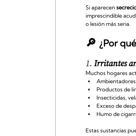
Si aparecen 
secreci
imprescindible acudi
o lesión más seria.
🔎 
¿Por qué 
1. 
Irritantes a
Muchos hogares actua
Ambientadores 
Productos de li
Insecticidas, ve
Exceso de despa
Humo de cigarri
Estas sustancias pue