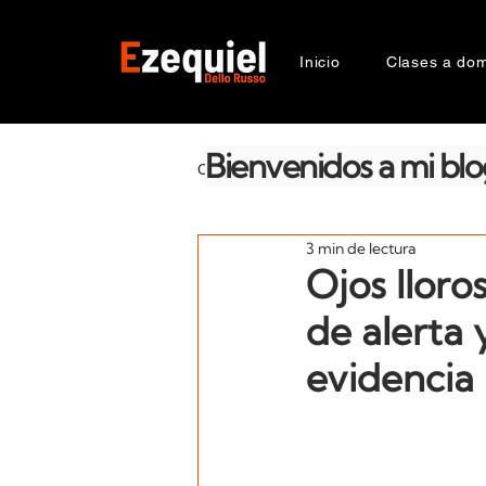
Inicio
Clases a domi
Bienvenidos a mi blo
CATEGORIAS
La salud emocional
3 min de lectura
Razas
Génetica
Compor
Ojos lloro
de alerta 
Suplementos
Zooantropologí
evidencia