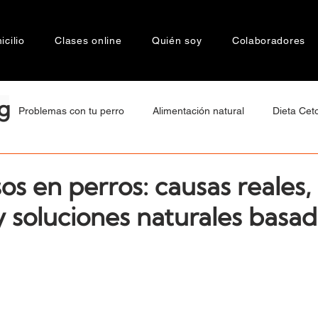
cilio
Clases online
Quién soy
Colaboradores
g
Problemas con tu perro
Alimentación natural
Dieta Cet
tamiento
Bienestar Animal
Motivaciones de Raza
Cán
sos en perros: causas reales,
y soluciones naturales basa
a
Socialización
Agresividad