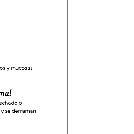
jos y mucosas.
imal
rechado o 
 y se derraman 