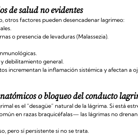
os de salud no evidentes
o, otros factores pueden desencadenar lagrimeo:
ales.
ernas o presencia de levaduras (Malassezia).
nmunológicas.
y debilitamiento general.
os incrementan la inflamación sistémica y afectan a o
natómicos o bloqueo del conducto lagr
imal es el “desagüe” natural de la lágrima. Si está est
mún en razas braquicéfalas— las lágrimas no drenan
o, pero sí persistente si no se trata.