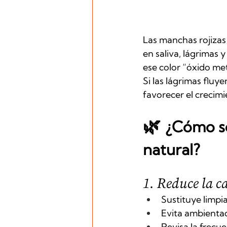
Las manchas rojizas
en saliva, lágrimas 
ese color “óxido met
Si las lágrimas fluy
favorecer el crecim
🌿 
¿Cómo so
natural?
1. Reduce la c
Sustituye limpi
Evita ambientad
Revisa la frecue