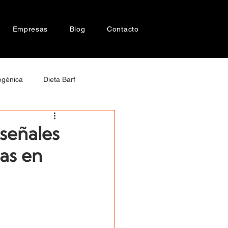
Empresas
Blog
Contacto
ogénica
Dieta Barf
cer en perros
 señales
das en