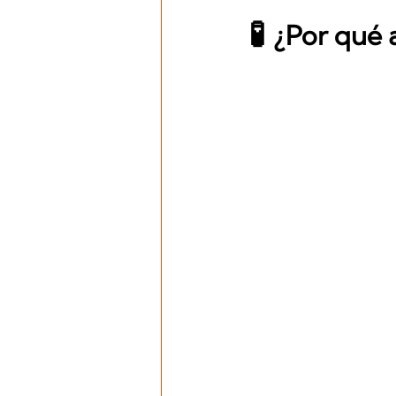
🧪 
¿Por qué