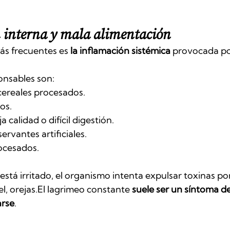
 interna y mala alimentación
ás frecuentes es 
la inflamación sistémica
 provocada po
onsables son:
 cereales procesados.
os.
a calidad o difícil digestión.
ervantes artificiales.
ocesados.
está irritado, el organismo intenta expulsar toxinas por
iel, orejas.El lagrimeo constante 
suele ser un síntoma d
arse
.