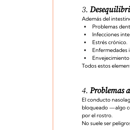
3. 
Desequilibri
Además del intestin
Problemas dent
Infecciones int
Estrés crónico.
Enfermedades i
Envejecimiento 
Todos estos element
4. 
Problemas a
El conducto nasolagr
bloqueado —algo co
por el rostro.
No suele ser peligros