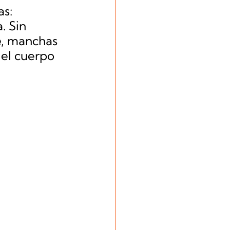
s: 
. Sin 
e
, manchas 
el cuerpo 