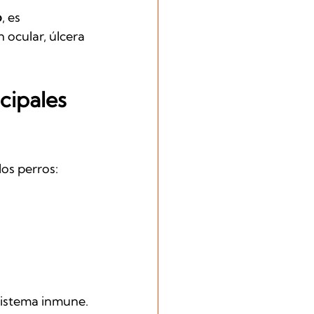
o
, es 
 ocular, úlcera 
ncipales
los perros:
 sistema inmune.