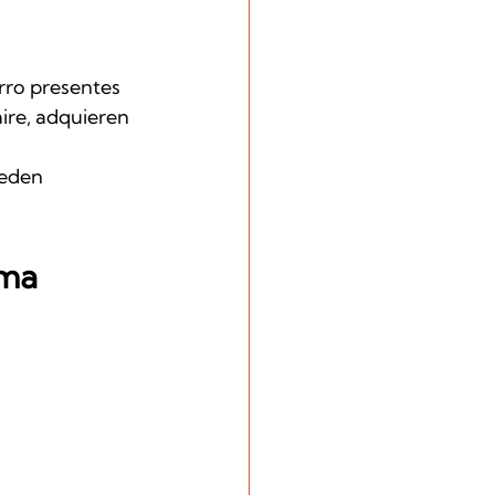
rro presentes 
aire, adquieren 
ueden 
ma 