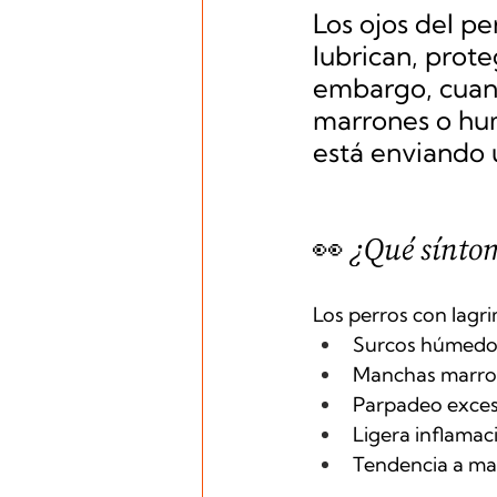
Los ojos del pe
lubrican, prote
embargo, cuand
marrones o hum
está enviando 
👀 ¿Qué sínto
Los perros con lagr
Surcos húmedos
Manchas marrone
Parpadeo excesiv
Ligera inflamac
Tendencia a man