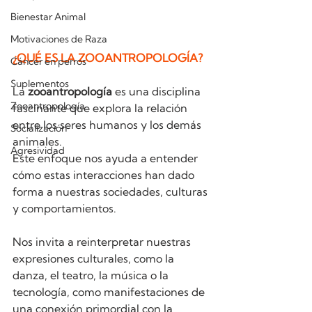
Bienestar Animal
Motivaciones de Raza
¿QUÉ ES LA ZOOANTROPOLOGÍA?
Cáncer en perros
Suplementos
La 
zooantropología
 es una disciplina 
Zooantropología
fascinante que explora la relación 
entre los seres humanos y los demás 
Socialización
animales.
Agresividad
Este enfoque nos ayuda a entender 
cómo estas interacciones han dado 
forma a nuestras sociedades, culturas 
y comportamientos.
Nos invita a reinterpretar nuestras 
expresiones culturales, como la 
danza, el teatro, la música o la 
tecnología, como manifestaciones de 
una conexión primordial con la 