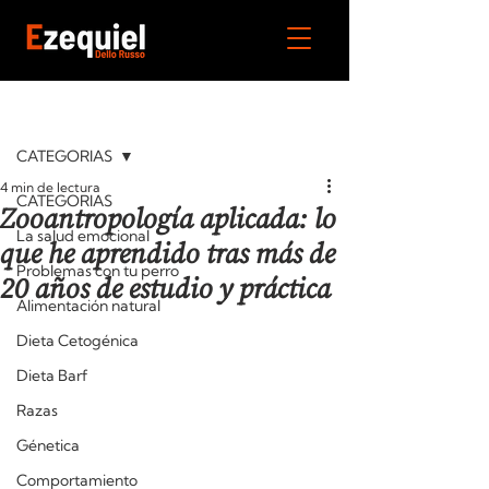
Entrada
CATEGORIAS
4 min de lectura
CATEGORIAS
Zooantropología aplicada: lo
La salud emocional
que he aprendido tras más de
Problemas con tu perro
20 años de estudio y práctica
Alimentación natural
Dieta Cetogénica
Dieta Barf
Razas
Génetica
Comportamiento