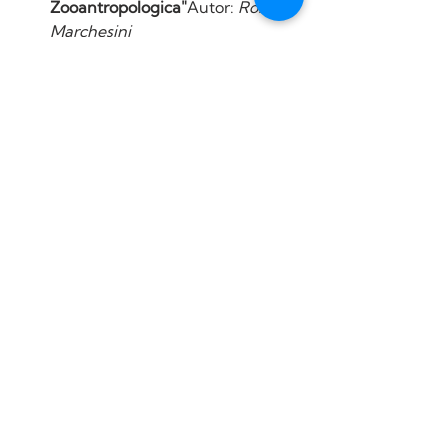
Zooantropologica"
Autor: 
Roberto 
Marchesini
Un libro clave para entender 
cómo la relación con los 
animales afecta y enriquece 
a las personas desde un 
punto de vista emocional, 
social y cultural.
"Il Corpo Animale"
Autor: 
Roberto 
Marchesini
Este libro profundiza en la 
importancia del cuerpo 
animal como un medio de 
comunicación en la relación 
entre humanos y animales.
"Manuale di 
Zooantropologia"
Autor: 
Roberto 
Marchesini
Una guía práctica y teórica 