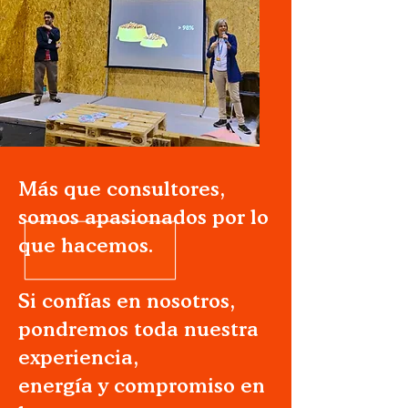
​​Más que consultores,
somos apasionados por lo
que hacemos.
Si confías en nosotros,
pondremos toda nuestra
experiencia,
energía y compromiso en