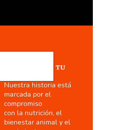
NUESTRA
EXPERIENCIA, TU
CONFIANZA
Nuestra historia está
marcada por el
compromiso
con la nutrición, el
bienestar animal y el