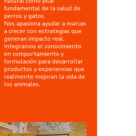
natural como pilar
fundamental de la salud de
perros y gatos.
Nos apasiona ayudar a marcas
a crecer con estrategias que
generan impacto real.
Integramos el conocimiento
en comportamiento y
formulación para desarrollar
productos y experiencias que
realmente mejoran la vida de
los animales.​