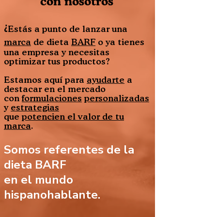
con nosotros
¿
Estás a punto de lanzar una
marca
de dieta
BARF
o ya tienes
una empresa y necesitas
optimizar tus productos?
Estamos aquí para
ayudarte
a
destacar en el mercado
con
formulaciones
personalizadas
y
estrategias
que
potencien el valor de tu
marca
.
Somos referentes de la
dieta BARF
en el mundo
hispanohablante.