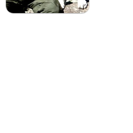
MI FILOSOFÍA DE TRABAJO
Mi filosofía
se basa en compartir todo mi
conocimiento
y
experiencia
con los tutores de
perros que buscan mi ayuda.
Con 30 años de experiencia como educador
canino, he viajado por
medio
mundo asesorando y
transformando vidas.
Mi misión implica abordar y resolver problemas
cotidianos, así como motivar a las personas a