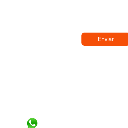
aje
Enviar
693 563 857