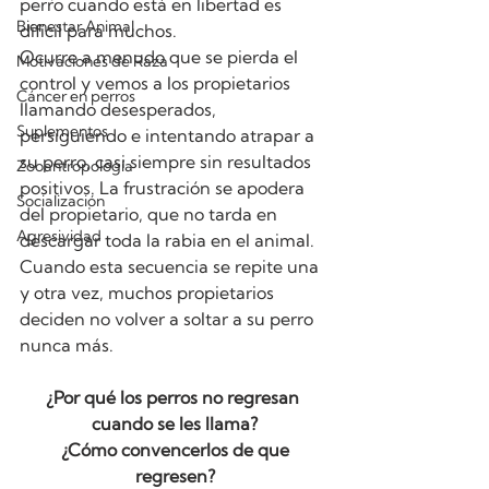
perro cuando está en libertad es 
Bienestar Animal
difícil para muchos.
Ocurre a menudo que se pierda el 
Motivaciones de Raza
control y vemos a los propietarios 
Cáncer en perros
llamando desesperados, 
Suplementos
persiguiendo e intentando atrapar a 
su perro, casi siempre sin resultados 
Zooantropología
positivos. La frustración se apodera 
Socialización
del propietario, que no tarda en 
Agresividad
descargar toda la rabia en el animal. 
Cuando esta secuencia se repite una 
y otra vez, muchos propietarios 
deciden no volver a soltar a su perro 
nunca más.
¿Por qué los perros no regresan 
cuando se les llama?
 ¿Cómo convencerlos de que 
regresen?