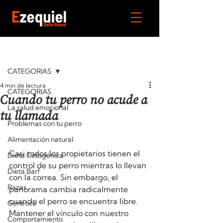
Entrada
CATEGORIAS
4 min de lectura
CATEGORIAS
Cuando tu perro no acude a
La salud emocional
tu llamada
Problemas con tu perro
Alimentación natural
Casi todos los propietarios tienen el 
Dieta Cetogénica
control de su perro mientras lo llevan 
Dieta Barf
con la correa. Sin embargo, el 
Razas
panorama cambia radicalmente 
cuando el perro se encuentra libre. 
Génetica
Mantener el vínculo con nuestro 
Comportamiento