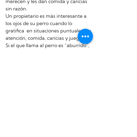
merecen y les dan comida y caricias 
sin razón.
Un propietario es más interesante a 
los ojos de su perro cuando lo 
gratifica  en situaciones puntuales (su 
atención, comida, caricias y juegos)
Si el que llama al perro es “aburrido”, 
 el perro no tendrá ningún motivo 
para abandonar ese  mundo de 
olores, sabores, amigos y aventuras 
que tanto le atrae:  ¿Tú acudirías a 
una llamada "aburrida?
Tener un perro que acude cuando lo 
llamas es la consecuencia de ser un 
propietario interesante, novedoso, 
divertido, acogedor y seguro. ¡El 
perro acudirá siempre si el que le 
llama es su amigo preferido ! ¡Y tu 