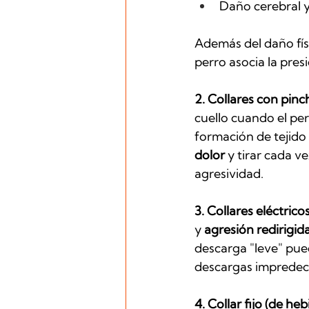
Daño cerebral y
Además del daño físi
perro asocia la pre
2. Collares con pinc
cuello cuando el per
formación de tejido 
dolor
 y tirar cada 
agresividad.
3. Collares eléctrico
y 
agresión redirigid
descarga "leve" pue
descargas impredeci
4. Collar fijo (de hebi