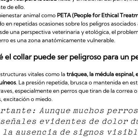
te de ello.
bienestar animal como 
PETA (People for Ethical Treatm
do en repetidas ocasiones sobre los peligros asociados 
esde una perspectiva veterinaria y etológica, el problem
l perro es una zona anatómicamente vulnerable.
é el collar puede ser peligroso para un p
estructuras vitales como la 
tráquea, la médula espinal, e
uíneos
. La presión repetida, brusca o mantenida en es
raves, especialmente en perros que tiran de la correa 
, excitación o miedo.
rtante: Aunque muchos perros
señales evidentes de dolor d
 la ausencia de signos visibl