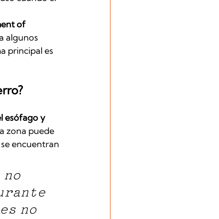
ent of 
a algunos 
a principal es 
erro?
l esófago y 
ta zona puede 
o se encuentran 
 no 
urante 
es no 