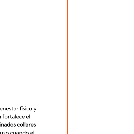
nestar físico y 
fortalece el 
inados collares 
cluso cuando el 