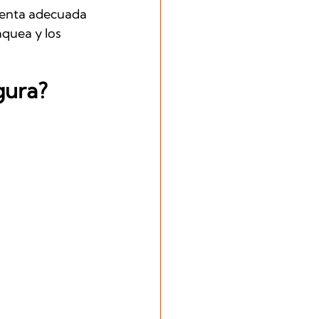
ienta adecuada 
áquea y los 
gura?