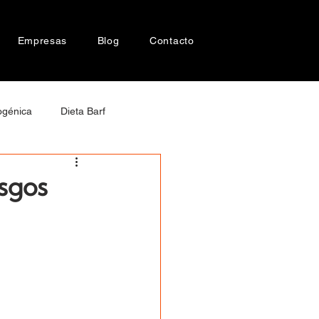
Empresas
Blog
Contacto
ogénica
Dieta Barf
cer en perros
esgos