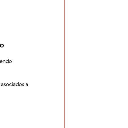
ro
iendo 
 asociados a 