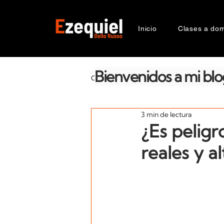
Inicio
Clases a domi
Bienvenidos a mi blo
CATEGORIAS
La salud emocional
3 min de lectura
Razas
Génetica
Compor
¿Es peligr
reales y a
Suplementos
Zooantropologí