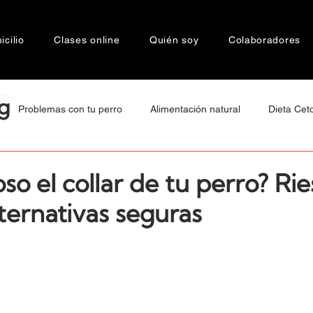
cilio
Clases online
Quién soy
Colaboradores
g
Problemas con tu perro
Alimentación natural
Dieta Cet
tamiento
Bienestar Animal
Motivaciones de Raza
Cán
oso el collar de tu perro? Ri
lternativas seguras
a
Socialización
Agresividad