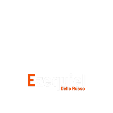
¿Por qué nos da tanto
La v
MIEDO pasar de pienso a
HIP
comida natural?