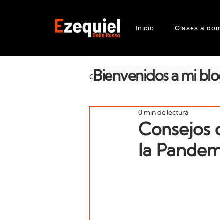
Inicio
Clases a domi
Bienvenidos a mi blo
CATEGORIAS
La salud emocional
0 min de lectura
Razas
Génetica
Compor
Consejos 
la Pandem
Suplementos
Zooantropologí