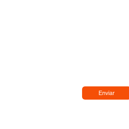
mo te puedo ayudar?
aje
Enviar