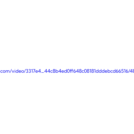
tic.com/video/3317e4_44c8b4ed0ff648c08181dddebcd66516/4