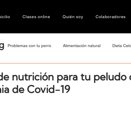
cilio
Clases online
Quién soy
Colaboradores
g
Problemas con tu perro
Alimentación natural
Dieta Cet
tamiento
Bienestar Animal
Motivaciones de Raza
Cán
de nutrición para tu peludo
ia de Covid-19
a
Socialización
Agresividad