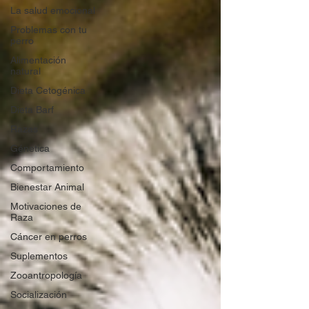
La salud emocional
Problemas con tu
perro
Alimentación
natural
Dieta Cetogénica
Dieta Barf
Razas
Génetica
Comportamiento
Bienestar Animal
Motivaciones de
Raza
Cáncer en perros
Suplementos
Zooantropología
Socialización