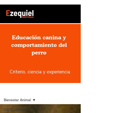
top of page
Educación canina y
comportamiento del
perro
Criterio, ciencia y experiencia
Blog
Bienestar Animal
CATEGORIAS