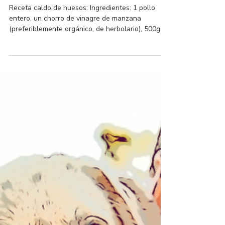
4 min de lectura
Caldo de huesos, te doy la
receta y los beneficios que
puede aportar a tu perro
Receta caldo de huesos: Ingredientes: 1 pollo
entero, un chorro de vinagre de manzana
(preferiblemente orgánico, de herbolario), 500g
de calabaza. Coloca el pollo entero en una olla,
añade el vinagre y cubre con agua. Ponlo a cocer,
al hervir baja el fuego al mínimo, tápalo y déjalo
el mayor tiempo posible (incluso 3, 6 horas, el
tiempo que estés en casa). Si no tienes tanto
tiempo, que cueza al menos 2 horas. Controla que
se mantiene el nivel del agua, si baja, añádela.