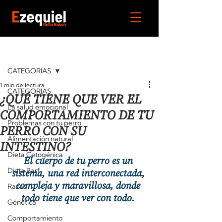
Entrada
CATEGORIAS
1 min de lectura
CATEGORIAS
¿QUÉ TIENE QUE VER EL
La salud emocional
COMPORTAMIENTO DE TU
Problemas con tu perro
PERRO CON SU
Alimentación natural
INTESTINO?
Dieta Cetogénica
El cuerpo de tu perro es un 
Dieta Barf
sistema, una red interconectada, 
compleja y maravillosa, donde 
Razas
todo tiene que ver con todo. 
Génetica
Comportamiento