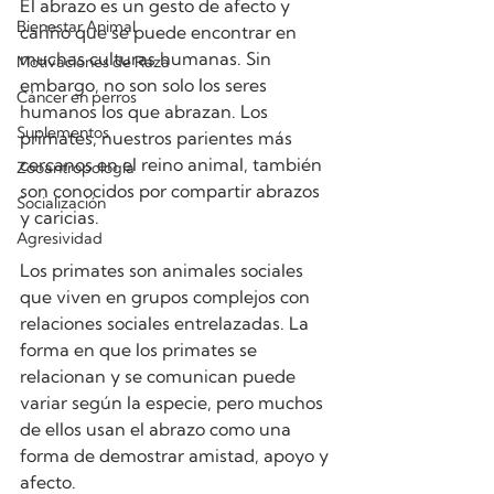
El abrazo es un gesto de afecto y 
Bienestar Animal
cariño que se puede encontrar en 
muchas culturas humanas. Sin 
Motivaciones de Raza
embargo, no son solo los seres 
Cáncer en perros
humanos los que abrazan. Los 
Suplementos
primates, nuestros parientes más 
cercanos en el reino animal, también 
Zooantropología
son conocidos por compartir abrazos 
Socialización
y caricias.
Agresividad
Los primates son animales sociales 
que viven en grupos complejos con 
relaciones sociales entrelazadas. La 
forma en que los primates se 
relacionan y se comunican puede 
variar según la especie, pero muchos 
de ellos usan el abrazo como una 
forma de demostrar amistad, apoyo y 
afecto.