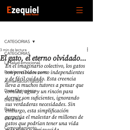
Entrada
CATEGORIAS
3 min de lectura
CATEGORIAS
El gato, el eterno olvidado...
La salud emocional
En el imaginario colectivo, los gatos 
son percibidos como independientes 
Problemas con tu perro
y de fácil cuidado. Esta creencia 
Alimentación natural
lleva a muchos tutores a pensar que 
comida, agua y un rincón para 
Dieta Cetogénica
dormir son suficientes, ignorando 
Dieta Barf
sus verdaderas necesidades. Sin 
Razas
embargo, esta simplificación 
perpetúa el malestar de millones de 
Génetica
gatos que podrían tener una vida 
Comportamiento
más plena y enriquecida.