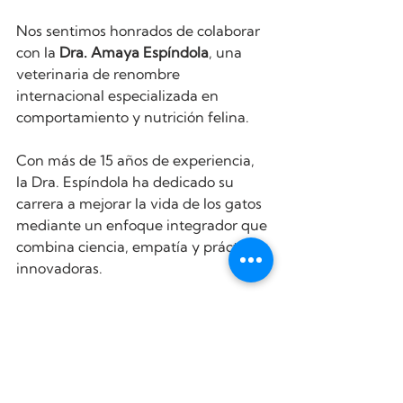
Nos sentimos honrados de colaborar 
con la 
Dra. Amaya Espíndola
, una 
veterinaria de renombre 
internacional especializada en 
comportamiento y nutrición felina. 
Con más de 15 años de experiencia, 
la Dra. Espíndola ha dedicado su 
carrera a mejorar la vida de los gatos 
mediante un enfoque integrador que 
combina ciencia, empatía y prácticas 
innovadoras.
La Dra. Amaya es presidenta de la 
Raw Feeding Veterinary Society
 y 
posee un Máster en Nutrición 
Veterinaria. Su trayectoria incluye 
colaboraciones con algunos de los 