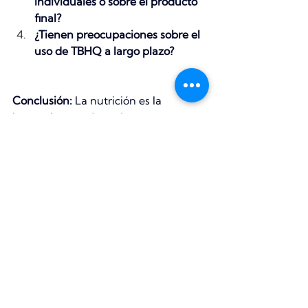
individuales o sobre el producto 
final?
¿Tienen preocupaciones sobre el 
uso de TBHQ a largo plazo?
Conclusión:
 La nutrición es la 
herramienta más poderosa para 
gestionar las alergias 
inmunomediadas. Al cambiar a una 
dieta casera y fresca, dejas de tratar 
los síntomas con químicos y 
empiezas a sanar el cuerpo de tu 
perro desde adentro.