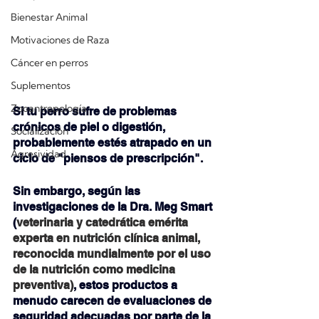
Bienestar Animal
Motivaciones de Raza
Cáncer en perros
Suplementos
Zooantropología
S
i tu perro sufre de problemas 
crónicos de piel o digestión, 
Socialización
probablemente estés atrapado en un 
Agresividad
ciclo de "piensos de prescripción". 
Sin embargo, según las 
investigaciones de la Dra. Meg Smart 
(
veterinaria y catedrática emérita 
experta en nutrición clínica animal, 
reconocida mundialmente por el uso 
de la nutrición como medicina 
preventiva)
, estos productos a 
menudo carecen de evaluaciones de 
seguridad adecuadas por parte de la 