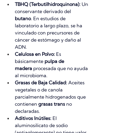
TBHQ (Terbutilhidroquinona):
 Un 
conservante derivado del 
butano
. En estudios de 
laboratorio a largo plazo, se ha 
vinculado con precursores de 
cáncer de estómago y daño al 
ADN.
Celulosa en Polvo:
 Es 
básicamente 
pulpa de 
madera
 procesada que no ayuda 
al microbioma.
Grasas de Baja Calidad:
 Aceites 
vegetales o de canola 
parcialmente hidrogenados que 
contienen 
grasas trans
 no 
declaradas.
Aditivos Inútiles:
 El 
aluminosilicato de sodio 
(antiaglomerante) no tiene valor 