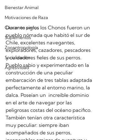
Bienestar Animal
Motivaciones de Raza
Durante siglos los Chonos fueron un 
Cáncer en perros
pueblo nómada que habitó el sur de 
Suplementos
Chile, excelentes navegantes, 
Zooantropología
exploradores, cazadores, pescadores 
y cuidadores fieles de sus perros. 
Socialización
Pueblo sabio y experimentado en la 
Agresividad
construcción de una peculiar 
embarcación de tres tablas adaptada 
perfectamente al entorno marino, la 
dalca. Poseían un  increíble dominio 
en el arte de navegar por las 
peligrosas costas del océano pacifico. 
También tenían otra característica 
muy peculiar: siempre iban 
acompañados de sus perros, 