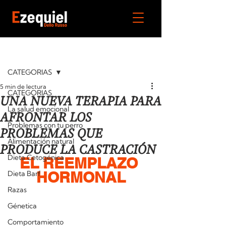
Entrada
CATEGORIAS
5 min de lectura
CATEGORIAS
UNA NUEVA TERAPIA PARA
La salud emocional
AFRONTAR LOS
Problemas con tu perro
PROBLEMAS QUE
Alimentación natural
PRODUCE LA CASTRACIÓN
Dieta Cetogénica
EL REEMPLAZO 
HORMONAL
Dieta Barf
Razas
Génetica
Comportamiento