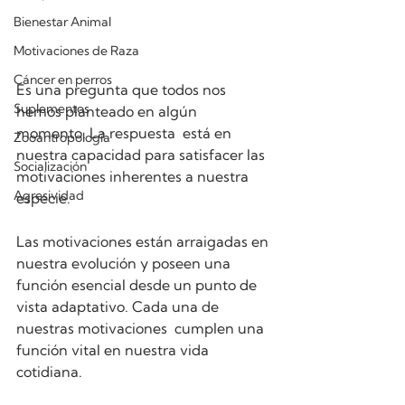
Bienestar Animal
Motivaciones de Raza
Cáncer en perros
Es una pregunta que todos nos 
Suplementos
hemos planteado en algún 
momento. La respuesta  está en 
Zooantropología
nuestra capacidad para satisfacer las 
Socialización
motivaciones inherentes a nuestra 
Agresividad
especie.
Las motivaciones están arraigadas en 
nuestra evolución y poseen una 
función esencial desde un punto de 
vista adaptativo. Cada una de 
nuestras motivaciones  cumplen una 
función vital en nuestra vida 
cotidiana. 