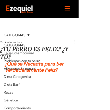
Entrada
CATEGORIAS
2 min de lectura
CATEGORIAS
¿TU PERRO ES FELIZ? ¿Y
La salud emocional
TÚ?
Problemas con tu perro
¿Qué se Necesita para Ser 
Alimentación natural
Verdaderamente Feliz?
Dieta Cetogénica
Dieta Barf
Razas
Génetica
Comportamiento