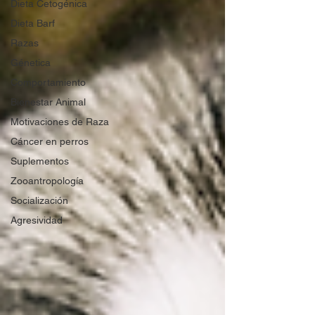
Dieta Cetogénica
Dieta Barf
Razas
Génetica
Comportamiento
Bienestar Animal
Motivaciones de Raza
Cáncer en perros
Suplementos
Zooantropología
Socialización
Agresividad