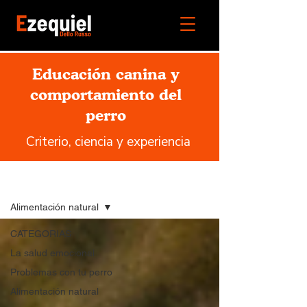
Educación canina y
comportamiento del
perro
Criterio, ciencia y experiencia
Blog
Alimentación natural
CATEGORIAS
La salud emocional
Problemas con tu perro
Alimentación natural